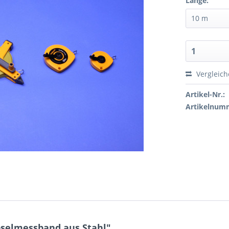
Länge:
Vergleic
Artikel-Nr.:
Artikelnum
pselmessband aus Stahl"