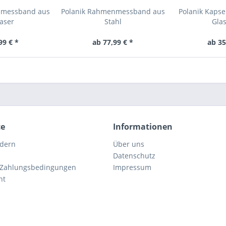
nmessband aus
Polanik Rahmenmessband aus
Polanik Kaps
aser
Stahl
Gla
99 € *
ab 77,99 € *
ab 35
ce
Informationen
rdern
Über uns
Datenschutz
 Zahlungsbedingungen
Impressum
ht