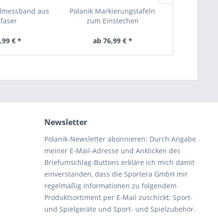
elmessband aus
Polanik Markierungstafeln
Polan
sfaser
zum Einstechen
Weitenmarki
z
,99 € *
ab 76,99 € *
ab 4
Newsletter
Polanik-Newsletter abonnieren: Durch Angabe
meiner E-Mail-Adresse und Anklicken des
Briefumschlag-Buttons erkläre ich mich damit
einverstanden, dass die Sportera GmbH mir
regelmäßig Informationen zu folgendem
Produktsortiment per E-Mail zuschickt: Sport-
und Spielgeräte und Sport- und Spielzubehör.