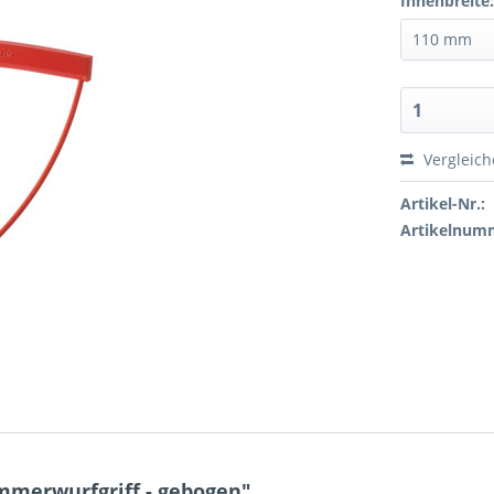
Innenbreite
Vergleic
Artikel-Nr.:
Artikelnum
mmerwurfgriff - gebogen"