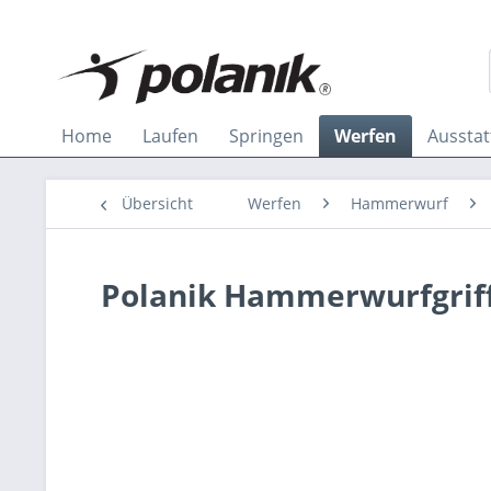
Home
Laufen
Springen
Werfen
Aussta
Übersicht
Werfen
Hammerwurf
Polanik Hammerwurfgriff