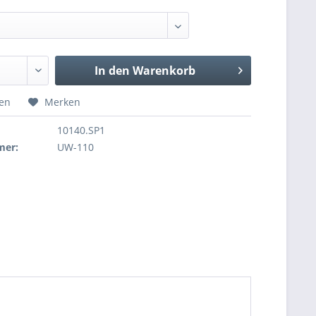
:
In den
Warenkorb
hen
Merken
10140.SP1
mer:
UW-110