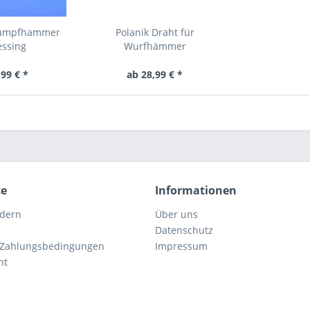
tkampfhammer
Polanik Draht für
essing
Wurfhämmer
99 € *
ab 28,99 € *
ce
Informationen
rdern
Über uns
Datenschutz
 Zahlungsbedingungen
Impressum
ht