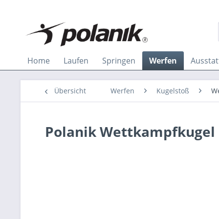
Home
Laufen
Springen
Werfen
Aussta
Übersicht
Werfen
Kugelstoß
We
Polanik Wettkampfkugel 