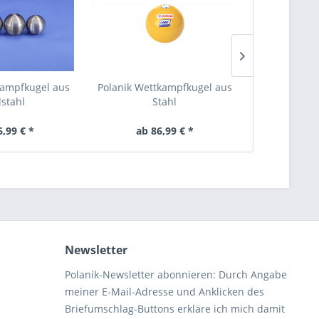
kampfkugel aus
Polanik Wettkampfkugel aus
Polanik Zio
lstahl
Stahl
Line Wet
6,99 € *
ab 86,99 € *
ab 4
Newsletter
Polanik-Newsletter abonnieren: Durch Angabe
meiner E-Mail-Adresse und Anklicken des
Briefumschlag-Buttons erkläre ich mich damit