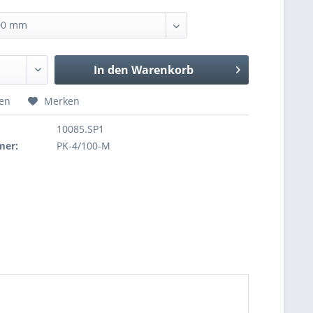
In den
Warenkorb
hen
Merken
10085.SP1
mer:
PK-4/100-M