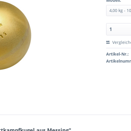
Modell:
Vergleic
Artikel-Nr.:
Artikelnum
ttkampfkugel aus Messing"