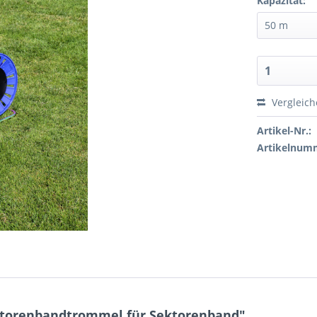
Kapazität:
Vergleic
Artikel-Nr.:
Artikelnum
ktorenbandtrommel für Sektorenband"