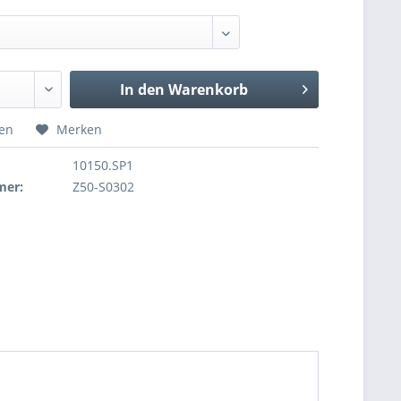
In den
Warenkorb
hen
Merken
10150.SP1
mer:
Z50-S0302