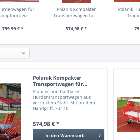
Hürdenwagen für
Polanik Kompakter
Polanik H
kampfhürden
Transportwagen für...
Train
1.799,99 € *
574,98 € *
79
Polanik Kompakter
Transportwagen für...
Stabiler und haltbarer
Hürdentransportwagen aus
verzinktem Stahl. Mit breitem
Handgriff. Für 10
Wettkampfhürden PP-171 / PP-
173 oder 7 Wettkampfhürden PP-
574,98 € *
170 / S-018.
In den
Warenkorb