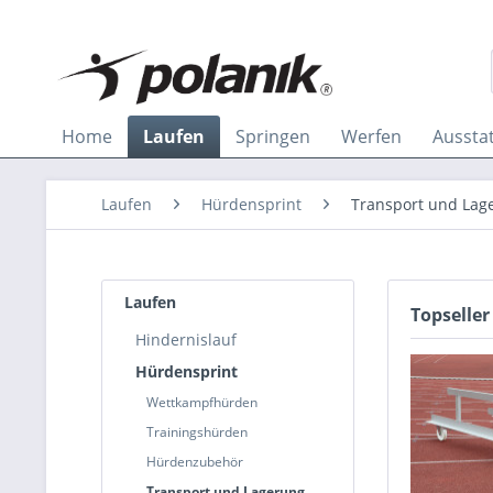
Home
Laufen
Springen
Werfen
Aussta
Laufen
Hürdensprint
Transport und Lag
Laufen
Topseller
Hindernislauf
Hürdensprint
Wettkampfhürden
Trainingshürden
Hürdenzubehör
Transport und Lagerung