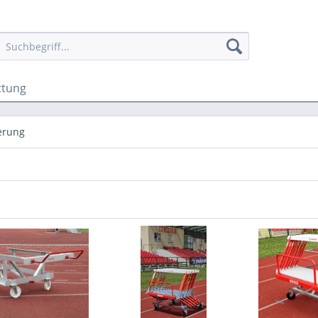
ttung
erung